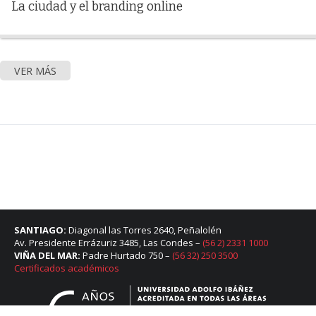
La ciudad y el branding online
VER MÁS
SANTIAGO:
Diagonal las Torres 2640, Peñalolén
Av. Presidente Errázuriz 3485, Las Condes –
(56 2) 2331 1000
VIÑA DEL MAR:
Padre Hurtado 750 –
(56 32) 250 3500
Certificados académicos